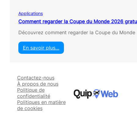
m
e
Applications
n
t
Comment regarder la Coupe du Monde 2026 gratu
l
Découvrez comment regarder la Coupe du Monde 2
e
s
c
En savoir plus…
h
:
a
C
î
o
n
m
e
Contactez-nous
m
s
À propos de nous
e
d
Politique de
n
e
confidentialité
t
t
Politiques en matière
r
é
de cookies
e
l
g
é
a
v
r
i
d
s